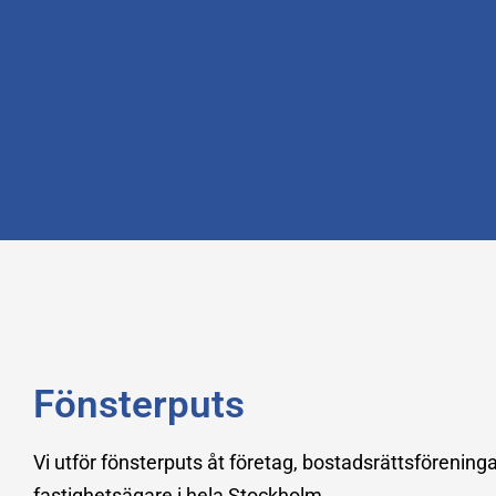
Fönsterputs
Vi utför fönsterputs åt företag, bostadsrättsförening
fastighetsägare i hela Stockholm.