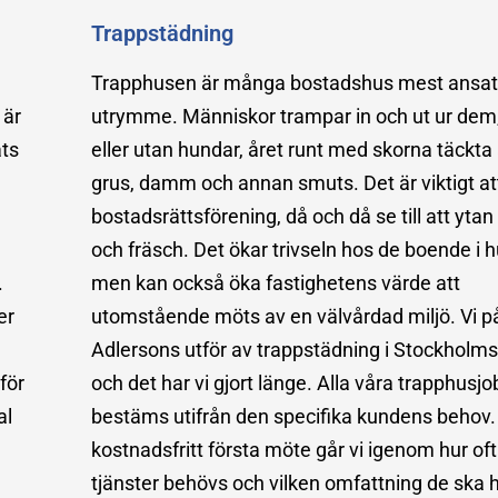
Trappstädning
Trapphusen är många bostadshus mest ansat
 är
utrymme. Människor trampar in och ut ur de
ats
eller utan hundar, året runt med skorna täckta
grus, damm och annan smuts. Det är viktigt at
bostadsrättsförening, då och då se till att ytan 
och fräsch. Det ökar trivseln hos de boende i h
.
men kan också öka fastighetens värde att
er
utomstående möts av en välvårdad miljö. Vi p
Adlersons utför av trappstädning i Stockholm
för
och det har vi gjort länge. Alla våra trapphusjo
al
bestäms utifrån den specifika kundens behov. 
kostnadsfritt första möte går vi igenom hur of
tjänster behövs och vilken omfattning de ska h