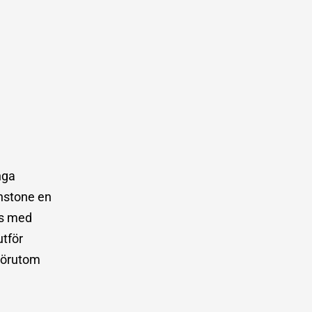
nga
instone en
is med
utför
 Förutom