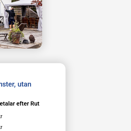
ster, utan
etalar efter Rut
r
r