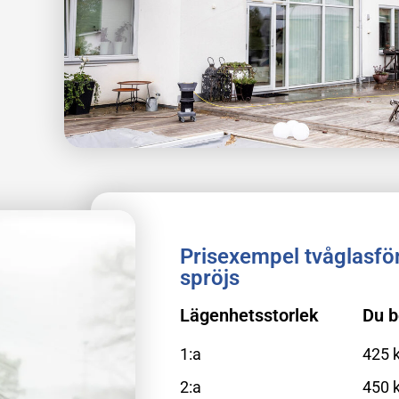
Prisexempel tvåglasfön
spröjs
Lägenhetsstorlek
Du b
1:a
425 k
2:a
450 k