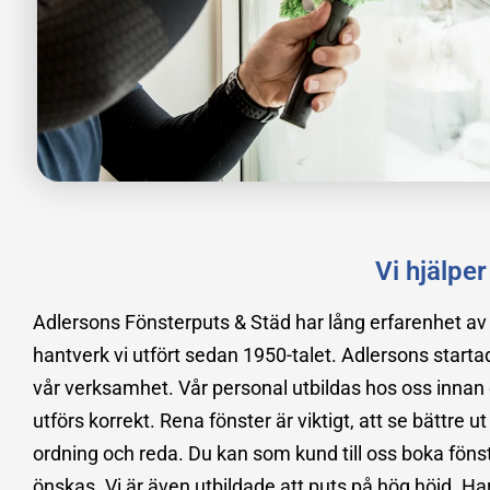
Vi hjälpe
Adlersons Fönsterputs & Städ har lång erfarenhet av f
hantverk vi utfört sedan 1950-talet. Adlersons starta
vår verksamhet. Vår personal utbildas hos oss innan d
utförs korrekt. Rena fönster är viktigt, att se bättre ut
ordning och reda. Du kan som kund till oss boka fönste
önskas. Vi är även utbildade att puts på hög höjd. H