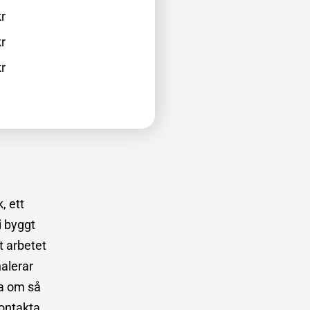
r
r
r
, ett
i byggt
t arbetet
nalerar
ma om så
kontakta