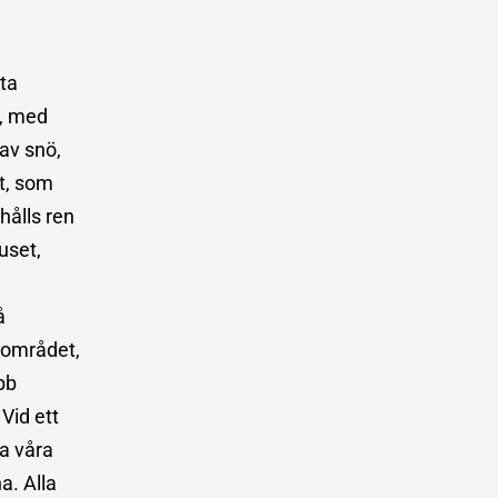
ta
m, med
 av snö,
t, som
hålls ren
uset,
å
sområdet,
bb
Vid ett
ta våra
a. Alla