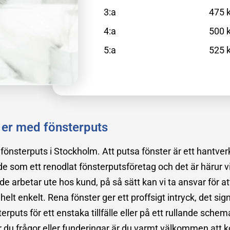
3:a
475 k
4:a
500 k
5:a
525 k
r er med fönsterputs
önsterputs i Stockholm. Att putsa fönster är ett hantverk
de som ett renodlat fönsterputsföretag och det är härur v
e arbetar ute hos kund, på så sätt kan vi ta ansvar för at
 helt enkelt. Rena fönster ger ett proffsigt intryck, det sig
rputs för ett enstaka tillfälle eller på ett rullande sche
ar du frågor eller funderingar är du varmt välkommen att 