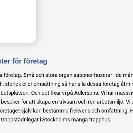
ter för företag
ska företag. Små och stora organisationer huserar i de må
h, storlek eller omsättning så har alla dessa företag åtm
rbetsplatsen. Och det fixar vi på Adlersons. Vi har massv
 besöker för att skapa en trivsam och ren arbetsmiljö. Vi 
n företaget själv kan bestämma frekvens och omfattning.
så trappstädningar i Stockholms många trapphus.