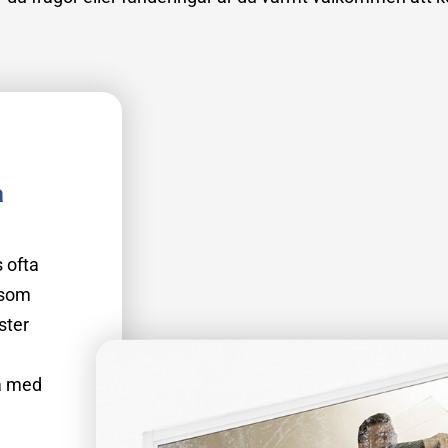
å
 ofta
 som
ster
na med