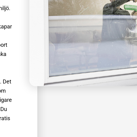
iljö.
skapar
bort
ska
. Det
nom
ligare
. Du
ratis