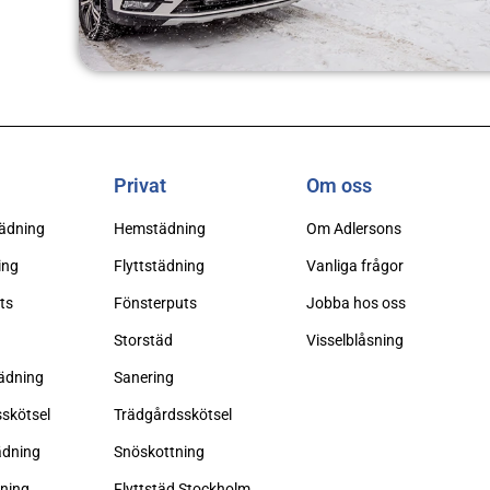
Privat
Om oss
ädning
Hemstädning
Om Adlersons
ing
Flyttstädning
Vanliga frågor
ts
Fönsterputs
Jobba hos oss
Storstäd
Visselblåsning
ädning
Sanering
sskötsel
Trädgårdsskötsel
ädning
Snöskottning
ning
Flyttstäd Stockholm