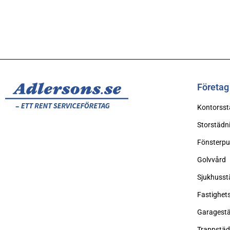
Företag
Kontorsst
Storstädn
Fönsterpu
Golvvård
Sjukhusst
Fastighet
Garagest
Trappstäd