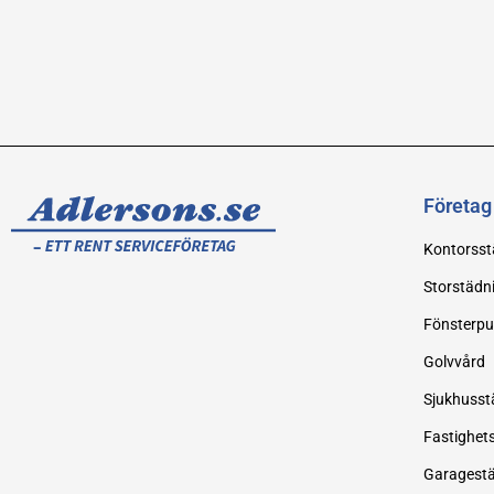
Företag
Kontorsst
Storstädn
Fönsterpu
Golvvård
Sjukhusst
Fastighet
Garagest