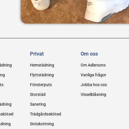
Privat
Om oss
ädning
Hemstädning
Om Adlersons
ing
Flyttstädning
Vanliga frågor
ts
Fönsterputs
Jobba hos oss
Storstäd
Visselblåsning
ädning
Sanering
sskötsel
Trädgårdsskötsel
ädning
Snöskottning