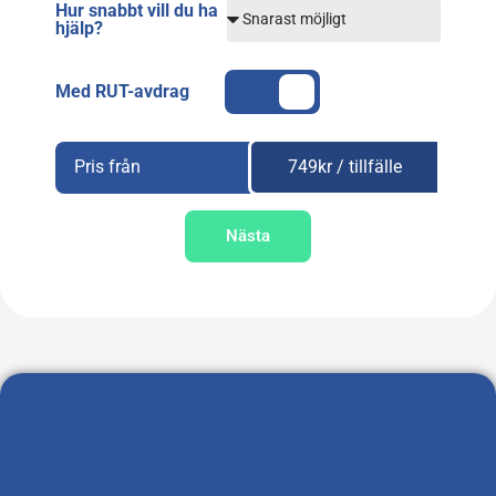
Hur snabbt vill du ha
hjälp?
Med RUT-avdrag
Pris från
749kr / tillfälle
Nästa